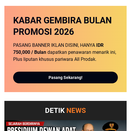
KABAR GEMBIRA
BULAN
PROMOSI
2026
PASANG BANNER IKLAN DISINI, HANYA
IDR
750,000 / Bulan
dapatkan penawaran menarik ini,
Plus liputan khusus pariwara All Prodak.
Pasang Sekarang!
DETIK
NEWS