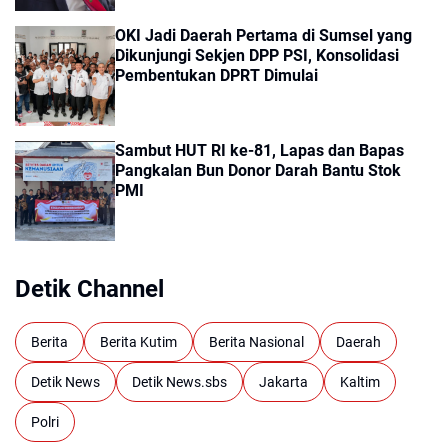
OKI Jadi Daerah Pertama di Sumsel yang
Dikunjungi Sekjen DPP PSI, Konsolidasi
Pembentukan DPRT Dimulai
Sambut HUT RI ke-81, Lapas dan Bapas
Pangkalan Bun Donor Darah Bantu Stok
PMI
Detik Channel
Berita
Berita Kutim
Berita Nasional
Daerah
Detik News
Detik News.sbs
Jakarta
Kaltim
Polri