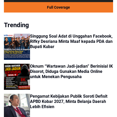
Full Coverage
Trending
Singgung Soal Adat di Unggahan Facebook,
Rifky Desriana Minta Maaf kepada PDA dan
Bupati Kubar
Oknum “Wartawan Jadi-jadian” Berinisial IK
Disorot, Diduga Gunakan Media Online
untuk Menekan Pengusaha
Pengamat Kebijakan Publik Soroti Defisit
APBD Kobar 2027, Minta Belanja Daerah
Lebih Efisien