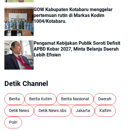
GOW Kabupaten Kotabaru menggelar
pertemuan rutin di Markas Kodim
1004/Kotabaru.
Pengamat Kebijakan Publik Soroti Defisit
APBD Kobar 2027, Minta Belanja Daerah
Lebih Efisien
Detik Channel
Berita
Berita Kutim
Berita Nasional
Daerah
Detik News
Detik News.sbs
Jakarta
Kaltim
Polri