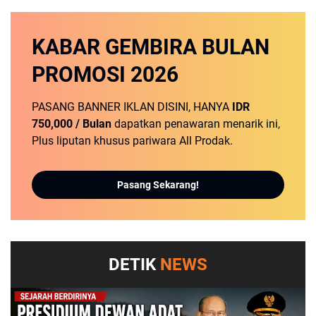
KABAR GEMBIRA
BULAN
PROMOSI
2026
PASANG BANNER IKLAN DISINI, HANYA
IDR
750,000 / Bulan
dapatkan penawaran menarik ini,
Plus liputan khusus pariwara All Prodak.
Pasang Sekarang!
DETIK
NEWS