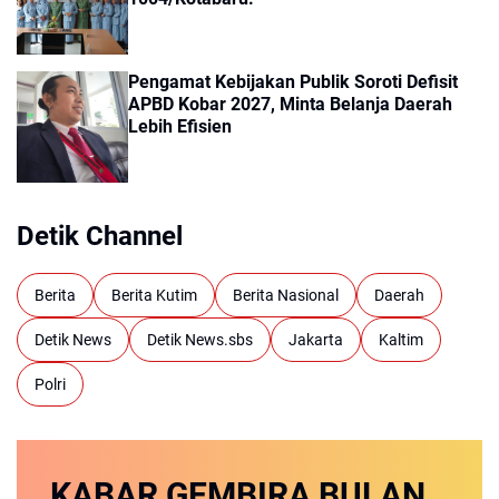
Pengamat Kebijakan Publik Soroti Defisit
APBD Kobar 2027, Minta Belanja Daerah
Lebih Efisien
Detik Channel
Berita
Berita Kutim
Berita Nasional
Daerah
Detik News
Detik News.sbs
Jakarta
Kaltim
Polri
KABAR GEMBIRA
BULAN