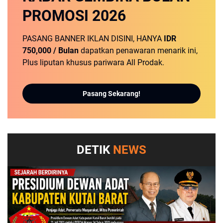
PROMOSI
2026
PASANG BANNER IKLAN DISINI, HANYA
IDR
750,000 / Bulan
dapatkan penawaran menarik ini,
Plus liputan khusus pariwara All Prodak.
Pasang Sekarang!
DETIK
NEWS