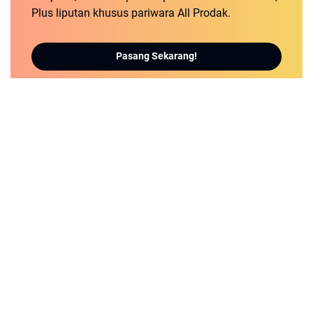
Plus liputan khusus pariwara All Prodak.
Pasang Sekarang!
detikNews.sbs | Berita Populer dan Terbaru
REDAKSI
PEDOMAN MEDIA SIBER
PRIVACY POLICY
DISCLAIMER