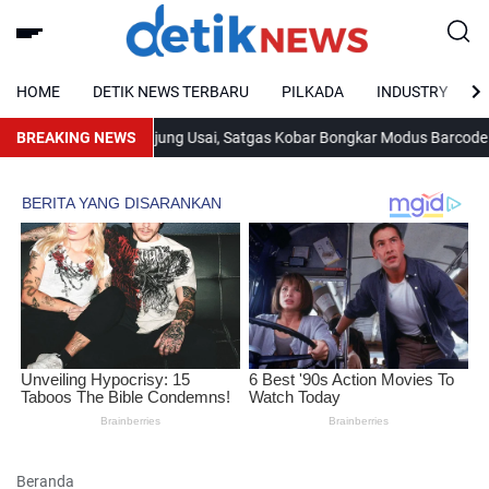
HOME
DETIK NEWS TERBARU
PILKADA
INDUSTRY
n BBM Tak Kunjung Usai, Satgas Kobar Bongkar Modus Barcode Ganda
BREAKING NEWS
Beranda