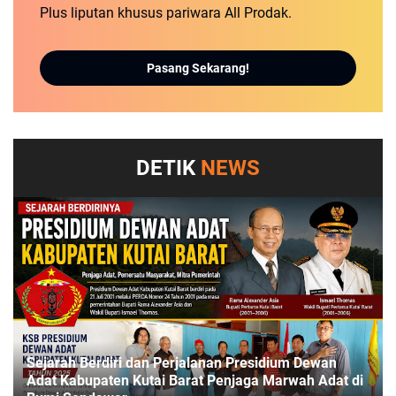
Plus liputan khusus pariwara All Prodak.
Pasang Sekarang!
DETIK
NEWS
Sejarah Berdiri dan Perjalanan Presidium Dewan
Adat Kabupaten Kutai Barat Penjaga Marwah Adat di