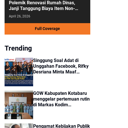
Polemik Renovasi Rumah Dinas,
Janji Tanggung Biaya Item Non-
Kedinasan
April 26, 2026
Full Coverage
Trending
Singgung Soal Adat di
Unggahan Facebook, Rifky
Desriana Minta Maaf
kepada PDA dan Bupati
Kubar
GOW Kabupaten Kotabaru
menggelar pertemuan rutin
di Markas Kodim
1004/Kotabaru.
Pengamat Kebijakan Publik