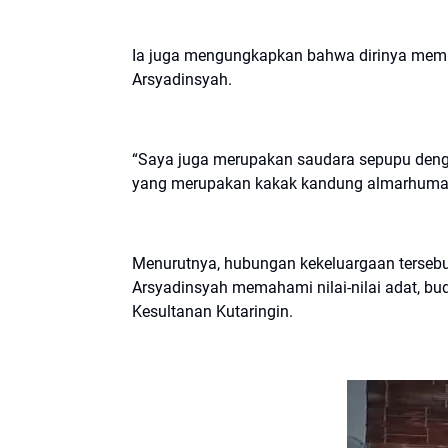
Ia juga mengungkapkan bahwa dirinya memi
Arsyadinsyah.
“Saya juga merupakan saudara sepupu denga
yang merupakan kakak kandung almarhumah 
Menurutnya, hubungan kekeluargaan terse
Arsyadinsyah memahami nilai-nilai adat, b
Kesultanan Kutaringin.