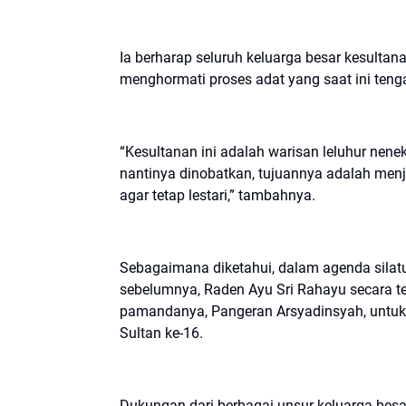
Ia berharap seluruh keluarga besar kesulta
menghormati proses adat yang saat ini tenga
“Kesultanan ini adalah warisan leluhur nen
nantinya dinobatkan, tujuannya adalah men
agar tetap lestari,” tambahnya.
Sebagaimana diketahui, dalam agenda silatu
sebelumnya, Raden Ayu Sri Rahayu secara 
pamandanya, Pangeran Arsyadinsyah, untuk
Sultan ke-16.
Dukungan dari berbagai unsur keluarga besar