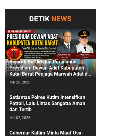
DETIK
NEWS
Sejarah Berdiri dan Perjalanan
Presidium Dewan Adat Kabupaten
Kutai Barat Penjaga Marwah Adat di
Bumi Sendawar
Mei 20, 2026
Satlantas Polres Kutim Intensifkan
Patroli, Lalu Lintas Sangatta Aman
dan Tertib
Mei 02, 2026
Gubernur Kaltim Minta Maaf Usai