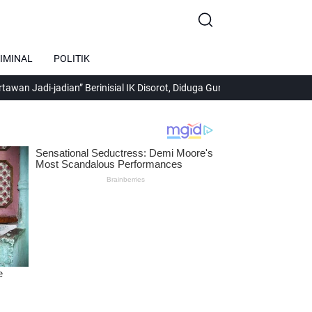
IMINAL
POLITIK
jadian” Berinisial IK Disorot, Diduga Gunakan Media Online untuk Men