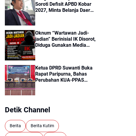
Soroti Defisit APBD Kobar
2027, Minta Belanja Daerah
Lebih Efisien
Oknum “Wartawan Jadi-
jadian” Berinisial IK Disorot,
Diduga Gunakan Media
Online untuk Menekan
Pengusaha
Ketua DPRD Suwanti Buka
Rapat Paripurna, Bahas
Perubahan KUA-PPAS
APBD 2026 Kotabaru
Detik Channel
Berita
Berita Kutim