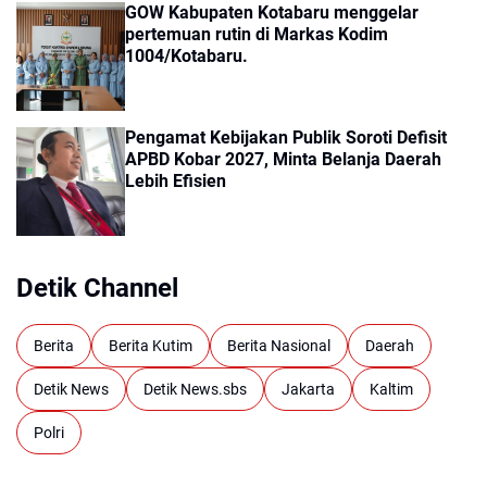
GOW Kabupaten Kotabaru menggelar
pertemuan rutin di Markas Kodim
1004/Kotabaru.
Pengamat Kebijakan Publik Soroti Defisit
APBD Kobar 2027, Minta Belanja Daerah
Lebih Efisien
Detik Channel
Berita
Berita Kutim
Berita Nasional
Daerah
Detik News
Detik News.sbs
Jakarta
Kaltim
Polri