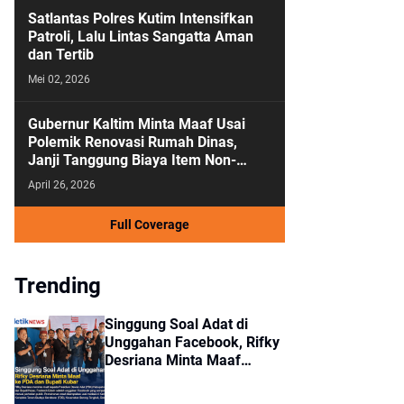
Satlantas Polres Kutim Intensifkan
Patroli, Lalu Lintas Sangatta Aman
dan Tertib
Mei 02, 2026
Gubernur Kaltim Minta Maaf Usai
Polemik Renovasi Rumah Dinas,
Janji Tanggung Biaya Item Non-
Kedinasan
April 26, 2026
Full Coverage
Trending
Singgung Soal Adat di
Unggahan Facebook, Rifky
Desriana Minta Maaf
kepada PDA dan Bupati
Kubar