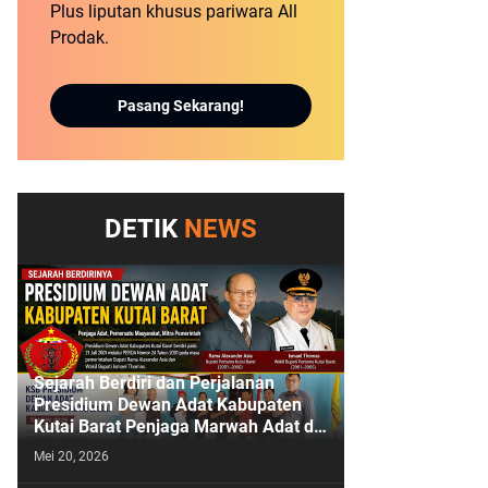
Plus liputan khusus pariwara All
Prodak.
Pasang Sekarang!
DETIK
NEWS
Sejarah Berdiri dan Perjalanan
Presidium Dewan Adat Kabupaten
Kutai Barat Penjaga Marwah Adat di
Bumi Sendawar
Mei 20, 2026