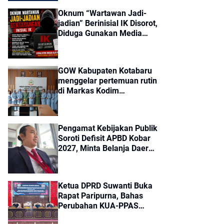
Oknum “Wartawan Jadi-
jadian” Berinisial IK Disorot,
Diduga Gunakan Media
Online untuk Menekan
Pengusaha
GOW Kabupaten Kotabaru
menggelar pertemuan rutin
di Markas Kodim
1004/Kotabaru.
Pengamat Kebijakan Publik
Soroti Defisit APBD Kobar
2027, Minta Belanja Daerah
Lebih Efisien
Ketua DPRD Suwanti Buka
Rapat Paripurna, Bahas
Perubahan KUA-PPAS
APBD 2026 Kotabaru