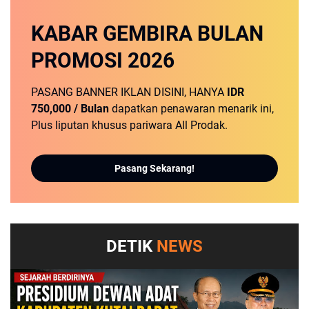
KABAR GEMBIRA
BULAN
PROMOSI
2026
PASANG BANNER IKLAN DISINI, HANYA
IDR
750,000 / Bulan
dapatkan penawaran menarik ini,
Plus liputan khusus pariwara All Prodak.
Pasang Sekarang!
DETIK
NEWS