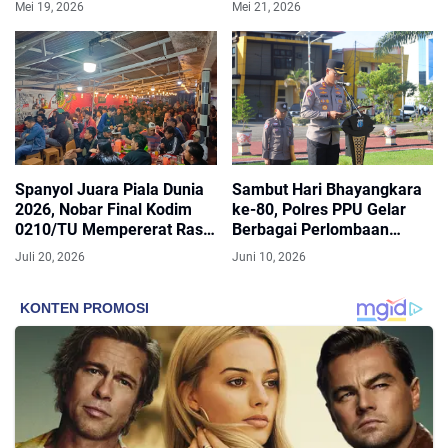
Mei 19, 2026
Mei 21, 2026
Berkutik
Sorotan
Spanyol Juara Piala Dunia
Sambut Hari Bhayangkara
2026, Nobar Final Kodim
ke-80, Polres PPU Gelar
0210/TU Mempererat Rasa
Berbagai Perlombaan
Kebersamaan TNI dan
untuk Masyarakat
Juli 20, 2026
Juni 10, 2026
Masyarakat