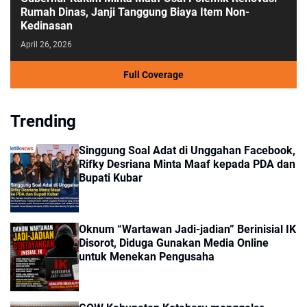
Rumah Dinas, Janji Tanggung Biaya Item Non-
Kedinasan
April 26, 2026
Full Coverage
Trending
Singgung Soal Adat di Unggahan Facebook,
Rifky Desriana Minta Maaf kepada PDA dan
Bupati Kubar
Oknum “Wartawan Jadi-jadian” Berinisial IK
Disorot, Diduga Gunakan Media Online
untuk Menekan Pengusaha