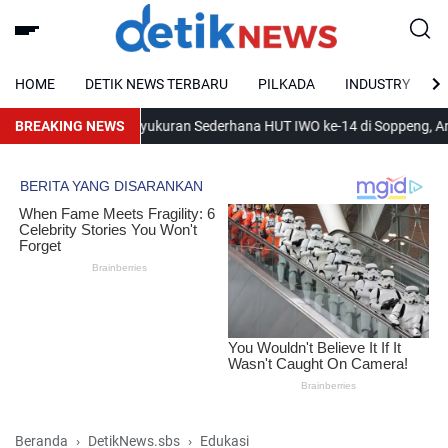
HOME
DETIK NEWS TERBARU
PILKADA
INDUSTRY
BREAKING NEWS
Syukuran Sederhana HUT IWO ke-14 di Soppeng, Andi Mull
Beranda
DetikNews.sbs
Edukasi