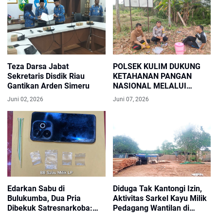
Teza Darsa Jabat
POLSEK KULIM DUKUNG
Sekretaris Disdik Riau
KETAHANAN PANGAN
Gantikan Arden Simeru
NASIONAL MELALUI
SAMBANG DAN
Juni 02, 2026
Juni 07, 2026
MONITORING KEBUN UBI
WARGA DI KELURAHAN
PEBATUAN
Edarkan Sabu di
Diduga Tak Kantongi Izin,
Bulukumba, Dua Pria
Aktivitas Sarkel Kayu Milik
Dibekuk Satresnarkoba:
Pedagang Wantilan di
Bandar hingga Kurir Tak
Kelurahan Baru Jadi