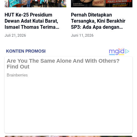
HUT Ke-25 Presidium
Pernah Ditetapkan
Dewan Adat Kutai Barat,
Tersangka, Kini Berakhir
Ismael Thomas Terima
SP3: Ada Apa dengan
Piagam Penghargaan atas
Penanganan Kasus Dugaan
Juli 21, 2026
Juni 11, 2026
Dedikasi Membangun
Kekerasan Seksual Anak di
Lembaga Adat
Kutai Barat?