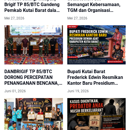
Brigif TP 85/BTC Gandeng
Semangat Kebersamaan,
Pemkab Kutai Barat dalam
TGM dan Organisasi
Sosialisasi P4GN Bahaya
Gabungan Kubar
Mei 27, 2026
Mei 27, 2026
Narkotika
Laksanakan Kurban Dua
Ekor Sapi di Hari Raya Idul
Adha
DANBRIGIF TP 85/BTC
Bupati Kutai Barat
DORONG PERCEPATAN
Frederick Edwin Resmikan
PENANGANAN BENCANA,
Kantor Baru Presidium
IKUT SERTA SERAHKAN
Dewan Adat Kabupaten
Juni 01, 2026
Juni 19, 2026
BANTUAN BNPB DI KUTAI
Kutai Barat, Perkuat Sinergi
BARAT
Pemerintah dan Lembaga
Adat