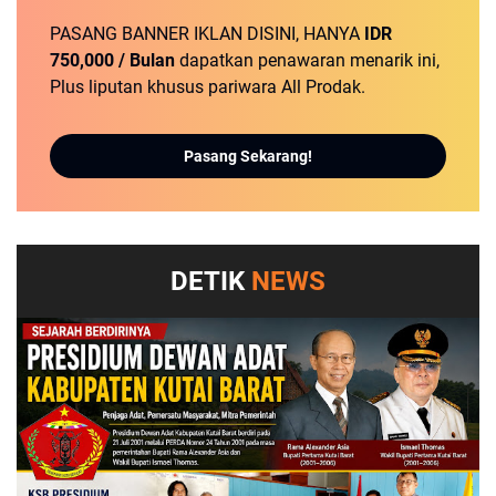
PASANG BANNER IKLAN DISINI, HANYA
IDR
750,000 / Bulan
dapatkan penawaran menarik ini,
Plus liputan khusus pariwara All Prodak.
Pasang Sekarang!
DETIK
NEWS