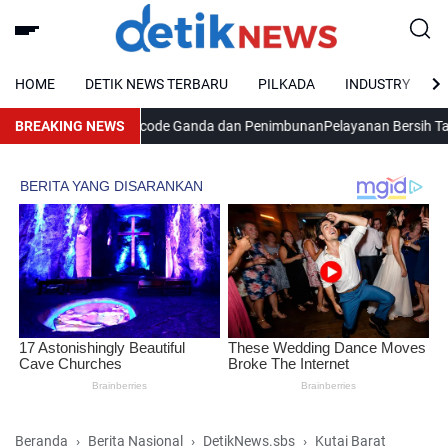
HOME
DETIK NEWS TERBARU
PILKADA
INDUSTRY
gkar Modus Barcode Ganda dan Penimbunan
BREAKING NEWS
Pelayanan Bersih Tanpa Sua
Beranda
Berita Nasional
DetikNews.sbs
Kutai Barat