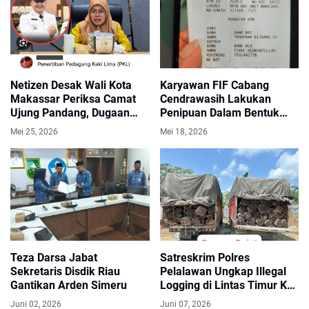
Netizen Desak Wali Kota
Karyawan FIF Cabang
Makassar Periksa Camat
Cendrawasih Lakukan
Ujung Pandang, Dugaan
Penipuan Dalam Bentuk
Penertiban PKL Tebang
Penagihan Terhadap
Mei 25, 2026
Mei 18, 2026
Pilih Tuai Sorotan
Konsumen Senilai
Rp.7.000.000
Teza Darsa Jabat
Satreskrim Polres
Sekretaris Disdik Riau
Pelalawan Ungkap Illegal
Gantikan Arden Simeru
Logging di Lintas Timur Km
80, 2 Sopir Truk Kayu
Juni 02, 2026
Juni 07, 2026