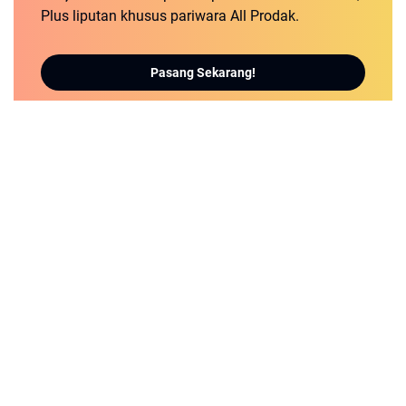
Plus liputan khusus pariwara All Prodak.
Pasang Sekarang!
detikNews.sbs | Berita Populer dan Terbaru
REDAKSI
PEDOMAN MEDIA SIBER
PRIVACY POLICY
DISCLAIMER