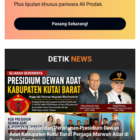
Plus liputan khusus pariwara All Prodak.
Pasang Sekarang!
DETIK
NEWS
Sejarah Berdiri dan Perjalanan Presidium Dewan
Adat Kabupaten Kutai Barat Penjaga Marwah Adat di