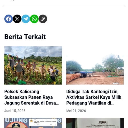
Berita Terkait
Polsek Kaliorang
Diduga Tak Kantongi Izin,
Sukseskan Panen Raya
Aktivitas Sarkel Kayu Milik
Jagung Serentak di Desa
Pedagang Wantilan di
Cipta Graha Kaubun
Kelurahan Baru Jadi
Juni 15, 2026
Mei 21, 2026
Sorotan