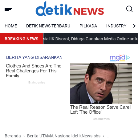
HOME
DETIK NEWS TERBARU
PILKADA
INDUSTRY
adian” Berinisial IK Disorot, Diduga Gunakan Media Online untuk Men
BREAKING NEWS
Beranda
Berita UTAMA Nasional detikNews.sbs
Hukum & Krimin