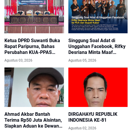
Ketua DPRD Suwanti Buka
Singgung Soal Adat di
Rapat Paripurna, Bahas
Unggahan Facebook, Rifky
Perubahan KUA-PPAS
Desriana Minta Maaf
APBD 2026 Kotabaru
kepada PDA dan Bupati
Agustus 03, 2026
Agustus 05, 2026
Kubar
Ahmad Akbar Bantah
DIRGAHAYU REPUBLIK
Terima Rp50 Juta Alsintan,
INDONESIA KE-81
Siapkan Aduan ke Dewan
Agustus 02, 2026
Pers