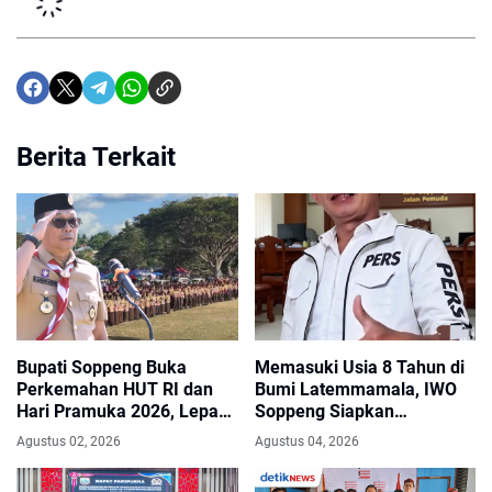
Berita Terkait
Bupati Soppeng Buka
Memasuki Usia 8 Tahun di
Perkemahan HUT RI dan
Bumi Latemmamala, IWO
Hari Pramuka 2026, Lepas
Soppeng Siapkan
Kontingen Jambore
Peringatan Istimewa
Agustus 02, 2026
Agustus 04, 2026
Nasional XII