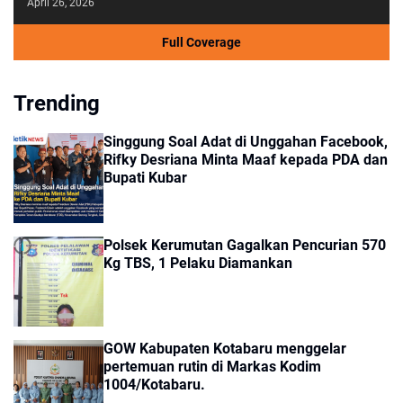
April 26, 2026
Full Coverage
Trending
Singgung Soal Adat di Unggahan Facebook,
Rifky Desriana Minta Maaf kepada PDA dan
Bupati Kubar
Polsek Kerumutan Gagalkan Pencurian 570
Kg TBS, 1 Pelaku Diamankan
GOW Kabupaten Kotabaru menggelar
pertemuan rutin di Markas Kodim
1004/Kotabaru.