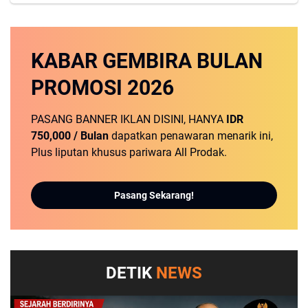
KABAR GEMBIRA
BULAN
PROMOSI
2026
PASANG BANNER IKLAN DISINI, HANYA
IDR
750,000 / Bulan
dapatkan penawaran menarik ini,
Plus liputan khusus pariwara All Prodak.
Pasang Sekarang!
DETIK
NEWS