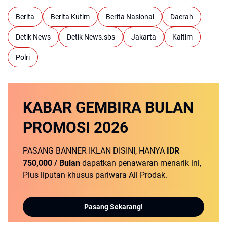
Berita
Berita Kutim
Berita Nasional
Daerah
Detik News
Detik News.sbs
Jakarta
Kaltim
Polri
KABAR GEMBIRA
BULAN
PROMOSI
2026
PASANG BANNER IKLAN DISINI, HANYA
IDR
750,000 / Bulan
dapatkan penawaran menarik ini,
Plus liputan khusus pariwara All Prodak.
Pasang Sekarang!