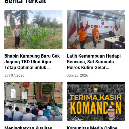
Berita Terkait
Bhabin Kampung Baru Cek
Latih Kemampuan Hadapi
Jagung TKD Ukui Agar
Bencana, Sat Samapta
Tetap Optimal untuk
Polres Kutim Gelar
Menjamin Ketahanan
Pelatihan Search and
Juli 07, 2026
Juni 25, 2026
Pangan
Rescue
Meningkatkan Kualitas
Komunitas Media Online