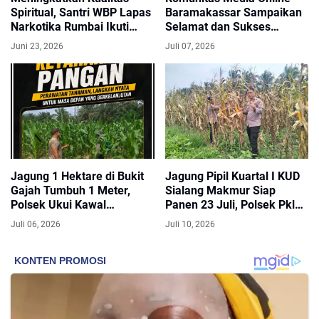
Spiritual, Santri WBP Lapas
Baramakassar Sampaikan
Narkotika Rumbai Ikuti
Selamat dan Sukses
Program Pembinaan
kepada AKBP M. Aldy
Juni 23, 2026
Juli 07, 2026
Keagamaan Dengan
Sulaiman atas Amanah
Antusias
Jabatan Baru
Jagung 1 Hektare di Bukit
Jagung Pipil Kuartal I KUD
Gajah Tumbuh 1 Meter,
Sialang Makmur Siap
Polsek Ukui Kawal
Panen 23 Juli, Polsek Pkl
Ketahanan Pangan
Kuras Kawal Ketahanan
Juli 06, 2026
Juli 10, 2026
Kelompok Cinta Tani
Pangan Desa Sialang Indah