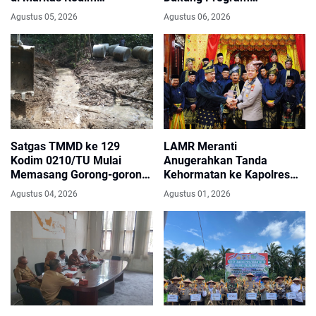
1004/Kotabaru.
Ketahanan Pangan
Agustus 05, 2026
Agustus 06, 2026
Nasional
Satgas TMMD ke 129
LAMR Meranti
Kodim 0210/TU Mulai
Anugerahkan Tanda
Memasang Gorong-gorong
Kehormatan ke Kapolres
di Jarak 400 Meter dari
AKBP Gede
Agustus 04, 2026
Agustus 01, 2026
Titik Nol