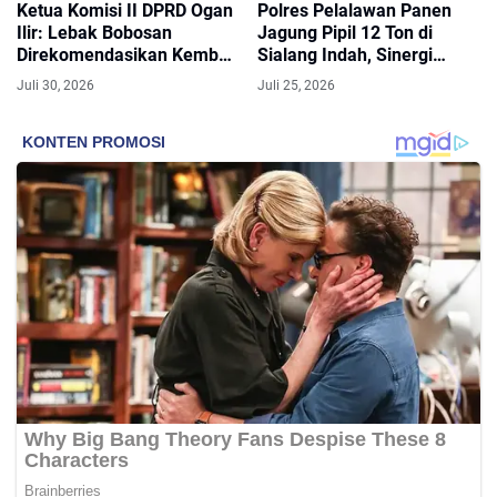
Ketua Komisi II DPRD Ogan
Polres Pelalawan Panen
Ilir: Lebak Bobosan
Jagung Pipil 12 Ton di
Direkomendasikan Kembali
Sialang Indah, Sinergi
ke Ahli Waris
Wujudkan Swasembada
Juli 30, 2026
Juli 25, 2026
Pangan Kuartal III 2026