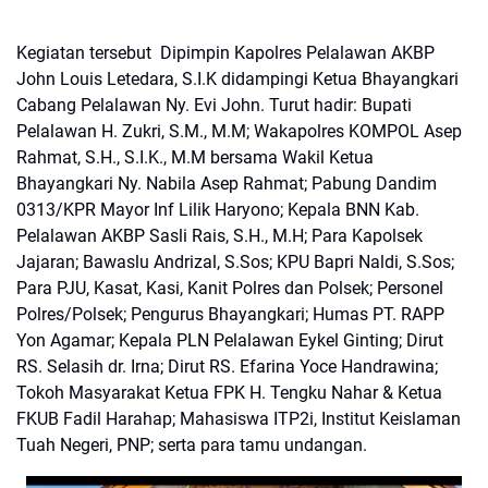
Kegiatan tersebut Dipimpin Kapolres Pelalawan AKBP
John Louis Letedara, S.I.K didampingi Ketua Bhayangkari
Cabang Pelalawan Ny. Evi John. Turut hadir: Bupati
Pelalawan H. Zukri, S.M., M.M; Wakapolres KOMPOL Asep
Rahmat, S.H., S.I.K., M.M bersama Wakil Ketua
Bhayangkari Ny. Nabila Asep Rahmat; Pabung Dandim
0313/KPR Mayor Inf Lilik Haryono; Kepala BNN Kab.
Pelalawan AKBP Sasli Rais, S.H., M.H; Para Kapolsek
Jajaran; Bawaslu Andrizal, S.Sos; KPU Bapri Naldi, S.Sos;
Para PJU, Kasat, Kasi, Kanit Polres dan Polsek; Personel
Polres/Polsek; Pengurus Bhayangkari; Humas PT. RAPP
Yon Agamar; Kepala PLN Pelalawan Eykel Ginting; Dirut
RS. Selasih dr. Irna; Dirut RS. Efarina Yoce Handrawina;
Tokoh Masyarakat Ketua FPK H. Tengku Nahar & Ketua
FKUB Fadil Harahap; Mahasiswa ITP2i, Institut Keislaman
Tuah Negeri, PNP; serta para tamu undangan.