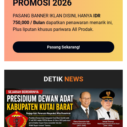
PROMOSI
2026
PASANG BANNER IKLAN DISINI, HANYA
IDR
750,000 / Bulan
dapatkan penawaran menarik ini,
Plus liputan khusus pariwara All Prodak.
Pasang Sekarang!
DETIK
NEWS