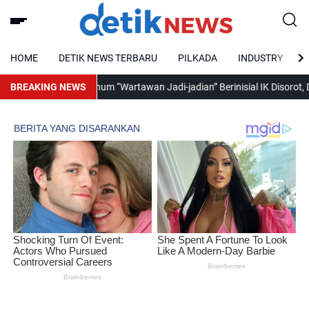
HOME
DETIK NEWS TERBARU
PILKADA
INDUSTRY
BREAKING NEWS
Oknum “Wartawan Jadi-jadian” Berinisial IK Disorot, Didug