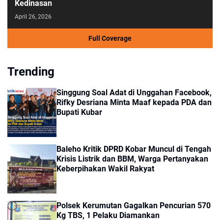
Kedinasan
April 26, 2026
Full Coverage
Trending
Singgung Soal Adat di Unggahan Facebook,
Rifky Desriana Minta Maaf kepada PDA dan
Bupati Kubar
Baleho Kritik DPRD Kobar Muncul di Tengah
Krisis Listrik dan BBM, Warga Pertanyakan
Keberpihakan Wakil Rakyat
Polsek Kerumutan Gagalkan Pencurian 570
Kg TBS, 1 Pelaku Diamankan