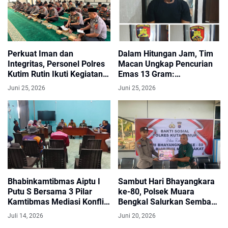
Perkuat Iman dan
Dalam Hitungan Jam, Tim
Integritas, Personel Polres
Macan Ungkap Pencurian
Kutim Rutin Ikuti Kegiatan
Emas 13 Gram:
Binrohtal
Membongkar Jaringan
Juni 25, 2026
Juni 25, 2026
Pelaku Lintas Provinsi
Bhabinkamtibmas Aiptu I
Sambut Hari Bhayangkara
Putu S Bersama 3 Pilar
ke-80, Polsek Muara
Kamtibmas Mediasi Konflik
Bengkal Salurkan Sembako
Warga Lewat Musyawarah
kepada Warga Kurang
Juli 14, 2026
Juni 20, 2026
Mampu