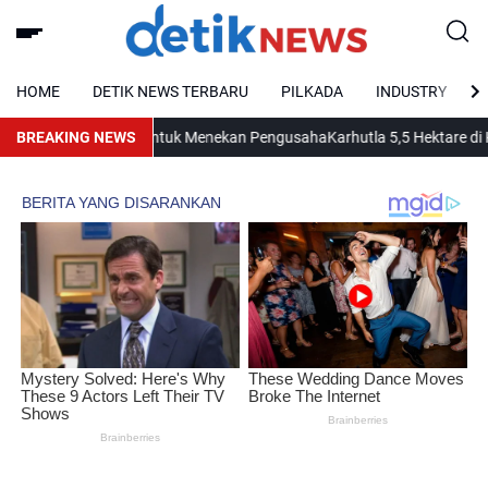
HOME
DETIK NEWS TERBARU
PILKADA
INDUSTRY
kan Media Online untuk Menekan Pengusaha
BREAKING NEWS
Karhutla 5,5 Hektare di Kumai