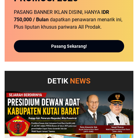
PASANG BANNER IKLAN DISINI, HANYA
IDR
750,000 / Bulan
dapatkan penawaran menarik ini,
Plus liputan khusus pariwara All Prodak.
Pasang Sekarang!
DETIK
NEWS