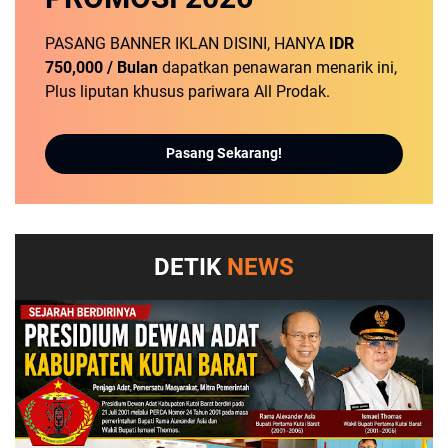
PASANG BANNER IKLAN DISINI, HANYA
IDR
750,000 / Bulan
dapatkan penawaran menarik ini,
Plus liputan khusus pariwara All Prodak.
Pasang Sekarang!
DETIK
NEWS