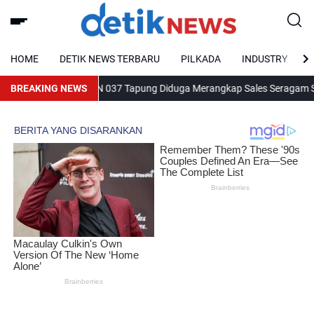
HOME
DETIK NEWS TERBARU
PILKADA
INDUSTRY
knum Guru SDN 037 Tapung Diduga Merangkap Sales Seragam Sekolah
BREAKING NEWS