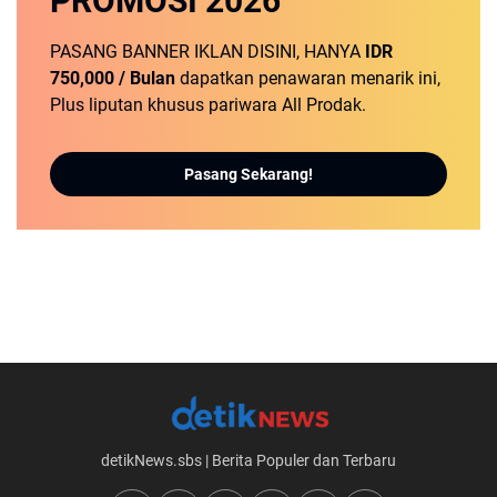
PROMOSI
2026
PASANG BANNER IKLAN DISINI, HANYA
IDR
750,000 / Bulan
dapatkan penawaran menarik ini,
Plus liputan khusus pariwara All Prodak.
Pasang Sekarang!
detikNews.sbs | Berita Populer dan Terbaru