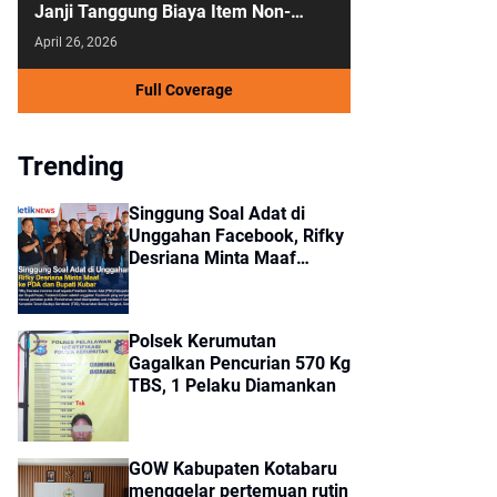
Janji Tanggung Biaya Item Non-
Kedinasan
April 26, 2026
Full Coverage
Trending
Singgung Soal Adat di
Unggahan Facebook, Rifky
Desriana Minta Maaf
kepada PDA dan Bupati
Kubar
Polsek Kerumutan
Gagalkan Pencurian 570 Kg
TBS, 1 Pelaku Diamankan
GOW Kabupaten Kotabaru
menggelar pertemuan rutin