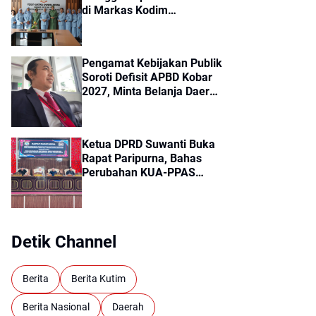
di Markas Kodim
1004/Kotabaru.
Pengamat Kebijakan Publik
Soroti Defisit APBD Kobar
2027, Minta Belanja Daerah
Lebih Efisien
Ketua DPRD Suwanti Buka
Rapat Paripurna, Bahas
Perubahan KUA-PPAS
APBD 2026 Kotabaru
Detik Channel
Berita
Berita Kutim
Berita Nasional
Daerah