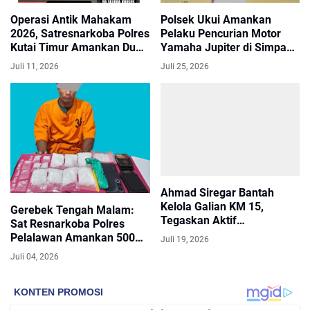
Operasi Antik Mahakam
Polsek Ukui Amankan
2026, Satresnarkoba Polres
Pelaku Pencurian Motor
Kutai Timur Amankan Dua
Yamaha Jupiter di Simpang
Terduga Pengedar Sabu
Pulai
Juli 11, 2026
Juli 25, 2026
Ahmad Siregar Bantah
Kelola Galian KM 15,
Gerebek Tengah Malam:
Tegaskan Aktif
Sat Resnarkoba Polres
Berkontribusi untuk
Pelalawan Amankan 500
Juli 19, 2026
Masyarakat
Gram Sabu di Pangkalan
Juli 04, 2026
Kuras