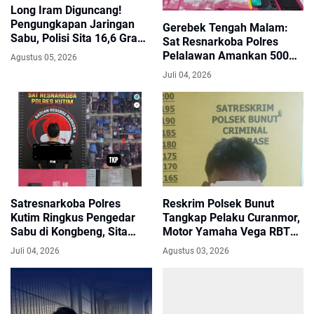
Long Iram Diguncang!
Pengungkapan Jaringan
Gerebek Tengah Malam:
Sabu, Polisi Sita 16,6 Gram
Sat Resnarkoba Polres
dan Buru Dua Buronan
Pelalawan Amankan 500
Agustus 05, 2026
Gram Sabu di Pangkalan
Juli 04, 2026
Kuras
Satresnarkoba Polres
Reskrim Polsek Bunut
Kutim Ringkus Pengedar
Tangkap Pelaku Curanmor,
Sabu di Kongbeng, Sita
Motor Yamaha Vega RBT
1,82 Gram Barang Bukti
Ditemukan
Juli 04, 2026
Agustus 03, 2026