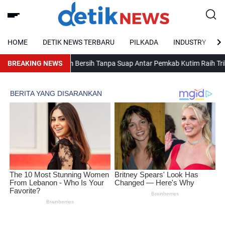
HOME
DETIK NEWS TERBARU
PILKADA
INDUSTRY
BREAKING NEWS
Pelayanan Bersih Tanpa Suap Antar Pemkab Kutim Raih Tribun Kal