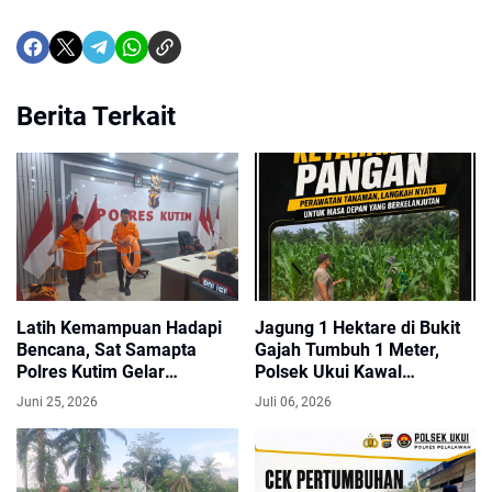
Berita Terkait
Latih Kemampuan Hadapi
Jagung 1 Hektare di Bukit
Bencana, Sat Samapta
Gajah Tumbuh 1 Meter,
Polres Kutim Gelar
Polsek Ukui Kawal
Pelatihan Search and
Ketahanan Pangan
Juni 25, 2026
Juli 06, 2026
Rescue
Kelompok Cinta Tani