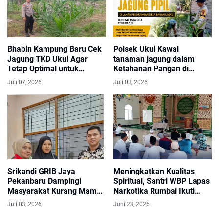
Bhabin Kampung Baru Cek
Polsek Ukui Kawal
Jagung TKD Ukui Agar
tanaman jagung dalam
Tetap Optimal untuk
Ketahanan Pangan di
Menjamin Ketahanan
Bagan Limau
Juli 07, 2026
Juli 03, 2026
Pangan
Srikandi GRIB Jaya
Meningkatkan Kualitas
Pekanbaru Dampingi
Spiritual, Santri WBP Lapas
Masyarakat Kurang Mampu
Narkotika Rumbai Ikuti
Ke BAZNAS Riau, Nurhayati
Program Pembinaan
Juli 03, 2026
Juni 23, 2026
: Bagaimana
Keagamaan Dengan