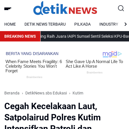
HOME
DETIK NEWS TERBARU
PILKADA
INDUSTRY
1 RI, Desa Pising Raih Juara I
BREAKING NEWS
AIPI Sumsel Sentil Seleksi KPU-Bawaslu
Beranda
DetikNews.sbs Edukasi
Kutim
Cegah Kecelakaan Laut,
Satpolairud Polres Kutim
Intensifkan Patroli dan