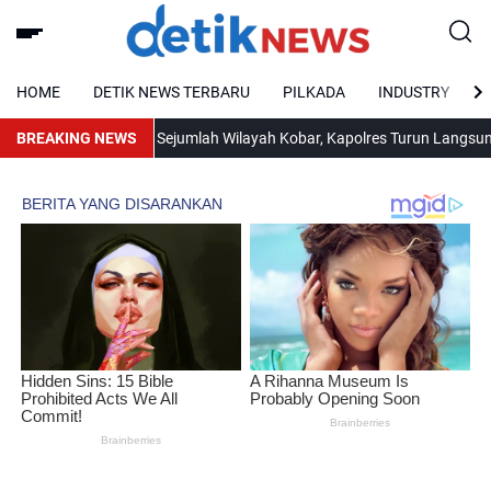
HOME
DETIK NEWS TERBARU
PILKADA
INDUSTRY
hutla Meluas di Sejumlah Wilayah Kobar, Kapolres Turun Langsung Pim
BREAKING NEWS