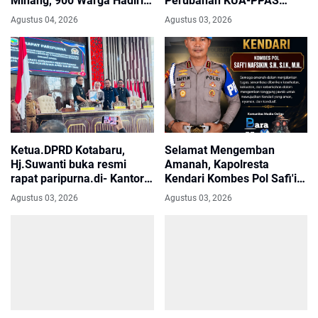
Minang, 900 Warga Hadiri
Perubahan KUA-PPAS
Pertemuan Empat DPC
APBD 2026 Kotabaru
Agustus 04, 2026
Agustus 03, 2026
Ketua.DPRD Kotabaru,
Selamat Mengemban
Hj.Suwanti buka resmi
Amanah, Kapolresta
rapat paripurna.di- Kantor
Kendari Kombes Pol Safi'i
DPRD Kotabaru.
Nafsikin
Agustus 03, 2026
Agustus 03, 2026