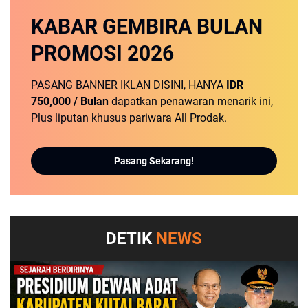
KABAR GEMBIRA
BULAN
PROMOSI
2026
PASANG BANNER IKLAN DISINI, HANYA
IDR
750,000 / Bulan
dapatkan penawaran menarik ini,
Plus liputan khusus pariwara All Prodak.
Pasang Sekarang!
DETIK
NEWS