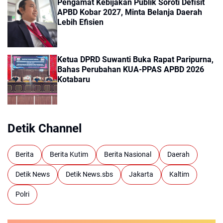
Pengamat Kebijakan Publik Soroti Defisit
APBD Kobar 2027, Minta Belanja Daerah
Lebih Efisien
Ketua DPRD Suwanti Buka Rapat Paripurna,
Bahas Perubahan KUA-PPAS APBD 2026
Kotabaru
Detik Channel
Berita
Berita Kutim
Berita Nasional
Daerah
Detik News
Detik News.sbs
Jakarta
Kaltim
Polri