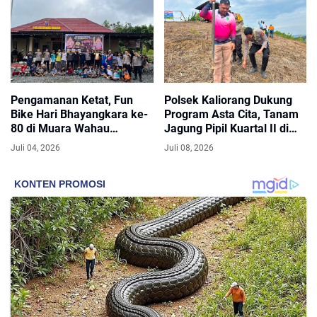
Pengamanan Ketat, Fun
Polsek Kaliorang Dukung
Bike Hari Bhayangkara ke-
Program Asta Cita, Tanam
80 di Muara Wahau
Jagung Pipil Kuartal II di
Berlangsung Aman dan
Desa Bukit Makmur
Juli 04, 2026
Juli 08, 2026
Meriah