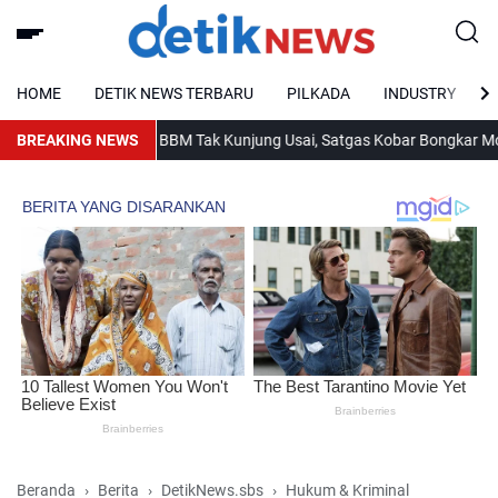
HOME
DETIK NEWS TERBARU
PILKADA
INDUSTRY
BREAKING NEWS
Antrean BBM Tak Kunjung Usai, Satgas Kobar Bongkar Modus 
Beranda
Berita
DetikNews.sbs
Hukum & Kriminal