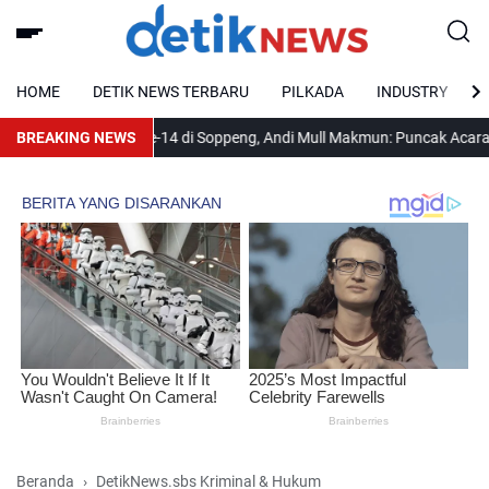
HOME
DETIK NEWS TERBARU
PILKADA
INDUSTRY
ana HUT IWO ke-14 di Soppeng, Andi Mull Makmun: Puncak Acara Daerah
BREAKING NEWS
Beranda
DetikNews.sbs Kriminal & Hukum