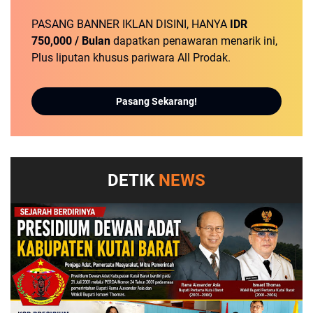
PASANG BANNER IKLAN DISINI, HANYA
IDR
750,000 / Bulan
dapatkan penawaran menarik ini,
Plus liputan khusus pariwara All Prodak.
Pasang Sekarang!
DETIK
NEWS