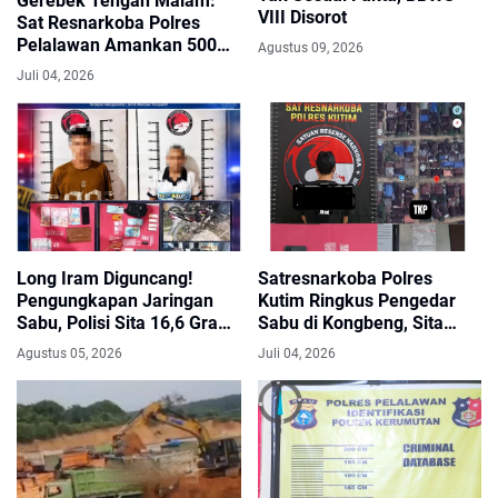
Gerebek Tengah Malam:
VIII Disorot
Sat Resnarkoba Polres
Pelalawan Amankan 500
Agustus 09, 2026
Gram Sabu di Pangkalan
Juli 04, 2026
Kuras
Long Iram Diguncang!
Satresnarkoba Polres
Pengungkapan Jaringan
Kutim Ringkus Pengedar
Sabu, Polisi Sita 16,6 Gram
Sabu di Kongbeng, Sita
dan Buru Dua Buronan
1,82 Gram Barang Bukti
Agustus 05, 2026
Juli 04, 2026