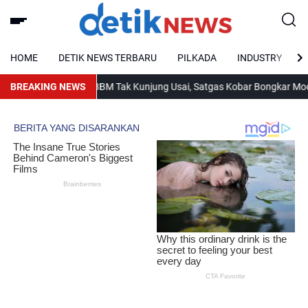
HOME
DETIK NEWS TERBARU
PILKADA
INDUSTRY
BREAKING NEWS
Antrean BBM Tak Kunjung Usai, Satgas Kobar Bongkar Modus Bar