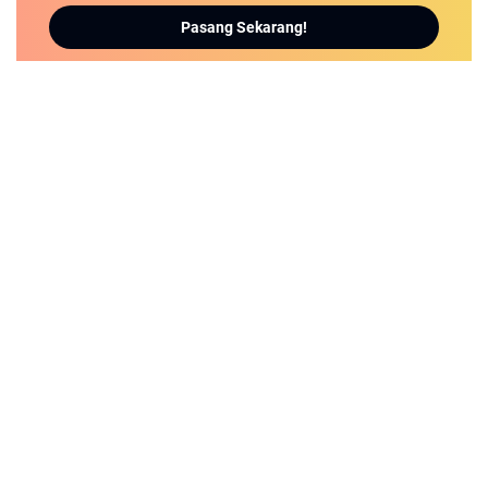
Pasang Sekarang!
detikNews.sbs | Berita Populer dan Terbaru
REDAKSI
PEDOMAN MEDIA SIBER
PRIVACY POLICY
DISCLAIMER
INFO KARIER
MITRA KERJA
SN NETWORK
© 2024
Detik News
from
Detik News