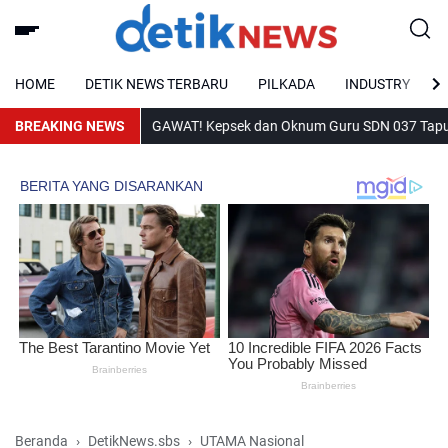
HOME
DETIK NEWS TERBARU
PILKADA
INDUSTRY
BREAKING NEWS
GAWAT! Kepsek dan Oknum Guru SDN 037 Tapung Diduga 
Beranda
DetikNews.sbs
UTAMA Nasional