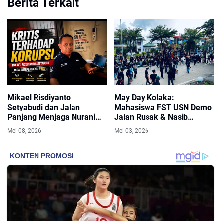
Berita Terkait
Mikael Risdiyanto
May Day Kolaka:
Setyabudi dan Jalan
Mahasiswa FST USN Demo
Panjang Menjaga Nurani
Jalan Rusak & Nasib
Jurnalistik
Buruh,“Jalan Rakyat Bukan
Mei 08, 2026
Mei 03, 2026
Milik Korporasi!” – BEM
FST USN Gelar Aksi Jilid
VII, 3 Tuntutan: Tegakkan
Hukum, Hapus Outsourcing,
Audit K3 & BPJS