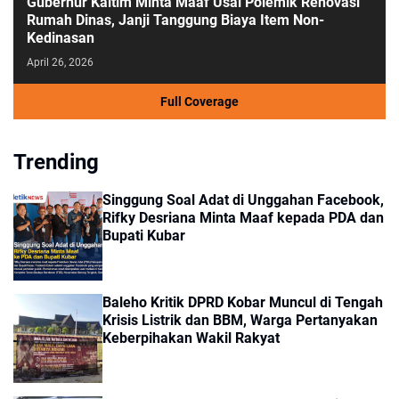
Gubernur Kaltim Minta Maaf Usai Polemik Renovasi
Rumah Dinas, Janji Tanggung Biaya Item Non-
Kedinasan
April 26, 2026
Full Coverage
Trending
Singgung Soal Adat di Unggahan Facebook,
Rifky Desriana Minta Maaf kepada PDA dan
Bupati Kubar
Baleho Kritik DPRD Kobar Muncul di Tengah
Krisis Listrik dan BBM, Warga Pertanyakan
Keberpihakan Wakil Rakyat