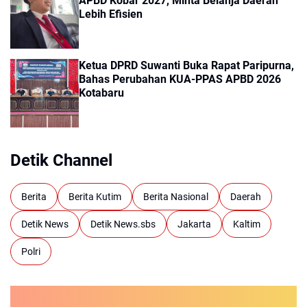
APBD Kobar 2027, Minta Belanja Daerah
Lebih Efisien
Ketua DPRD Suwanti Buka Rapat Paripurna,
Bahas Perubahan KUA-PPAS APBD 2026
Kotabaru
Detik Channel
Berita
Berita Kutim
Berita Nasional
Daerah
Detik News
Detik News.sbs
Jakarta
Kaltim
Polri