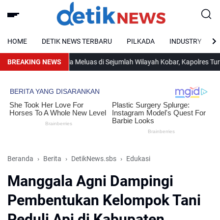
HOME
DETIK NEWS TERBARU
PILKADA
INDUSTRY
BREAKING NEWS
Karhutla Meluas di Sejumlah Wilayah Kobar, Kapolres Turun L
Beranda
Berita
DetikNews.sbs
Edukasi
Manggala Agni Dampingi
Pembentukan Kelompok Tani
Peduli Api di Kabupaten