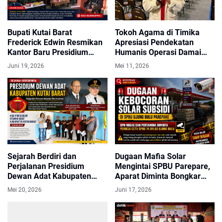
Bupati Kutai Barat
Tokoh Agama di Timika
Frederick Edwin Resmikan
Apresiasi Pendekatan
Kantor Baru Presidium
Humanis Operasi Damai
Dewan Adat Kabupaten
Cartenz 2026
Juni 19, 2026
Mei 11, 2026
Kutai Barat, Perkuat Sinergi
Pemerintah dan Lembaga
Adat
Sejarah Berdiri dan
Dugaan Mafia Solar
Perjalanan Presidium
Mengintai SPBU Parepare,
Dewan Adat Kabupaten
Aparat Diminta Bongkar
Kutai Barat Penjaga
Praktik Terlarang
Mei 20, 2026
Juni 17, 2026
Marwah Adat di Bumi
Sendawar