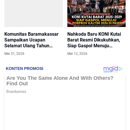
Komunitas Baramakassar
Nahkoda Baru KONI Kutai
Sampaikan Ucapan
Barat Resmi Dikukuhkan,
Selamat Ulang Tahun
Siap Gaspol Menuju
kepada Kapolda Sulsel
Porprov Kaltim 2026 di
Mei 31, 2026
Mei 12, 2026
Paser