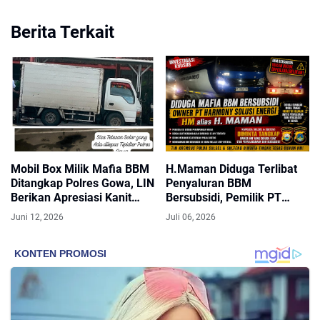
Berita Terkait
Mobil Box Milik Mafia BBM
H.Maman Diduga Terlibat
Ditangkap Polres Gowa, LIN
Penyaluran BBM
Berikan Apresiasi Kanit
Bersubsidi, Pemilik PT
Tipidter Ungkap Pelaku
Harmony Solusi Energi
Juni 12, 2026
Juli 06, 2026
Utama
Diminta Beri Klarifikasi