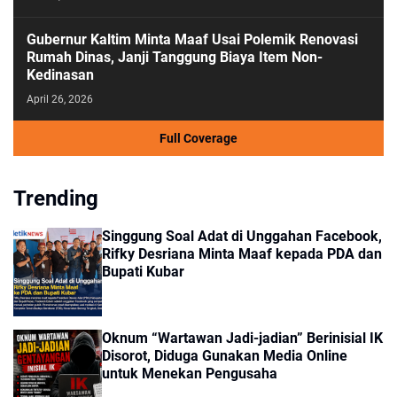
Gubernur Kaltim Minta Maaf Usai Polemik Renovasi
Rumah Dinas, Janji Tanggung Biaya Item Non-
Kedinasan
April 26, 2026
Full Coverage
Trending
Singgung Soal Adat di Unggahan Facebook,
Rifky Desriana Minta Maaf kepada PDA dan
Bupati Kubar
Oknum “Wartawan Jadi-jadian” Berinisial IK
Disorot, Diduga Gunakan Media Online
untuk Menekan Pengusaha