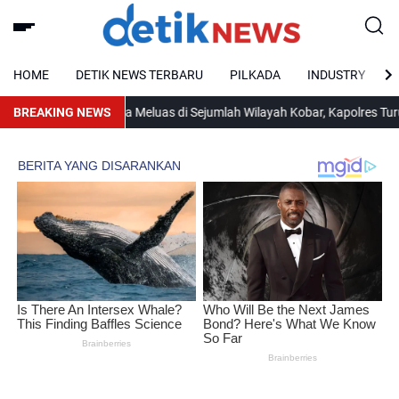
HOME
DETIK NEWS TERBARU
PILKADA
INDUSTRY
BREAKING NEWS
Karhutla Meluas di Sejumlah Wilayah Kobar, Kapolres Turun La