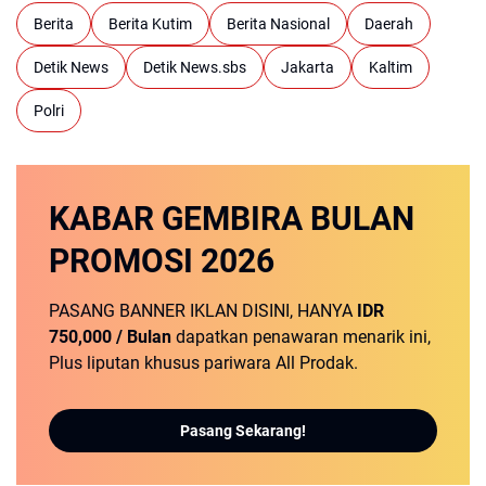
Berita
Berita Kutim
Berita Nasional
Daerah
Detik News
Detik News.sbs
Jakarta
Kaltim
Polri
KABAR GEMBIRA
BULAN
PROMOSI
2026
PASANG BANNER IKLAN DISINI, HANYA
IDR
750,000 / Bulan
dapatkan penawaran menarik ini,
Plus liputan khusus pariwara All Prodak.
Pasang Sekarang!