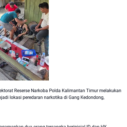
rektorat Reserse Narkoba Polda Kalimantan Timur melakukan
adi lokasi peredaran narkotika di Gang Kedondong,
engamankan dua orang tersangka berinisial ID dan HY.