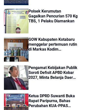
Kubar
Polsek Kerumutan
Gagalkan Pencurian 570 Kg
TBS, 1 Pelaku Diamankan
GOW Kabupaten Kotabaru
menggelar pertemuan rutin
di Markas Kodim
1004/Kotabaru.
Pengamat Kebijakan Publik
Soroti Defisit APBD Kobar
2027, Minta Belanja Daerah
Lebih Efisien
Ketua DPRD Suwanti Buka
Rapat Paripurna, Bahas
Perubahan KUA-PPAS