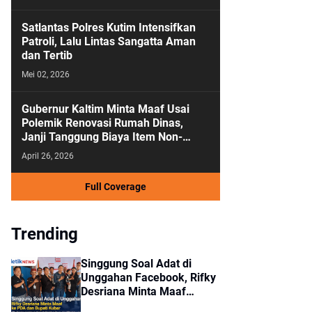
Satlantas Polres Kutim Intensifkan
Patroli, Lalu Lintas Sangatta Aman
dan Tertib
Mei 02, 2026
Gubernur Kaltim Minta Maaf Usai
Polemik Renovasi Rumah Dinas,
Janji Tanggung Biaya Item Non-
Kedinasan
April 26, 2026
Full Coverage
Trending
Singgung Soal Adat di
Unggahan Facebook, Rifky
Desriana Minta Maaf
kepada PDA dan Bupati