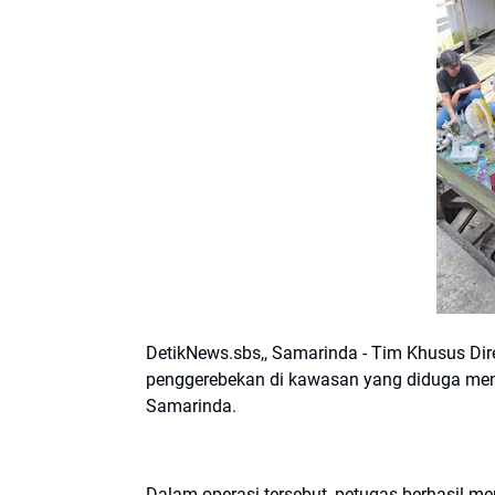
DetikNews.sbs,, Samarinda - Tim Khusus Di
penggerebekan di kawasan yang diduga menj
Samarinda.
Dalam operasi tersebut, petugas berhasil m