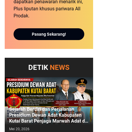
dapatkan penawaran menarik ini,
Plus liputan khusus pariwara All
Prodak.
Pasang Sekarang!
DETIK
NEWS
Sejarah Berdiri dan Perjalanan
Presidium Dewan Adat Kabupaten
Kutai Barat Penjaga Marwah Adat di
Bumi Sendawar
Mei 20, 2026