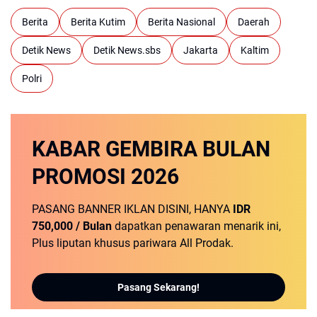
Berita
Berita Kutim
Berita Nasional
Daerah
Detik News
Detik News.sbs
Jakarta
Kaltim
Polri
KABAR GEMBIRA
BULAN
PROMOSI
2026
PASANG BANNER IKLAN DISINI, HANYA
IDR
750,000 / Bulan
dapatkan penawaran menarik ini,
Plus liputan khusus pariwara All Prodak.
Pasang Sekarang!