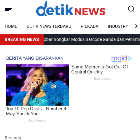
HOME
DETIK NEWS TERBARU
PILKADA
INDUSTRY
Usai, Satgas Kobar Bongkar Modus Barcode Ganda dan Penimbunan
BREAKING NEWS
Pel
Beranda